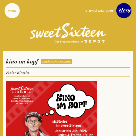
> wechseln zum
menu
kino im kopf
sonderveranstaltung
Freier Eintritt