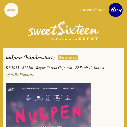
> wechseln zum
menu
nulpen (bundesstart)
Tragikomödie
DE 2025
81 Min
Regie: Sorina Gajewski
FSK: ab 12 Jahren
offizielle Filmseite