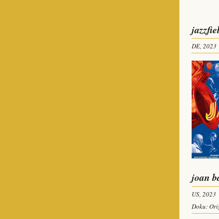
jazzfie
DE, 2023
joan b
US, 2023
Doku: Ori