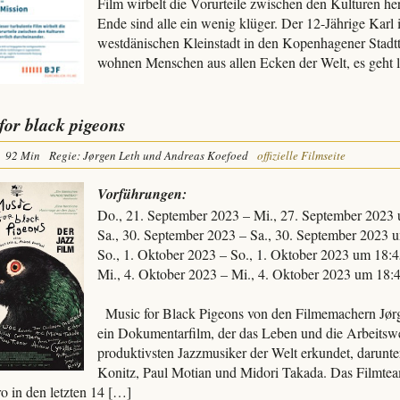
Film wirbelt die Vorurteile zwischen den Kulturen he
Ende sind alle ein wenig klüger. Der 12-Jährige Karl i
westdänischen Kleinstadt in den Kopenhagener Stadtt
wohnen Menschen aus allen Ecken der Welt, es geht 
for black pigeons
92 Min
Regie: Jørgen Leth und Andreas Koefoed
offizielle Filmseite
Vorführungen:
Do., 21. September 2023 – Mi., 27. September 2023
Sa., 30. September 2023 – Sa., 30. September 2023 
So., 1. Oktober 2023 – So., 1. Oktober 2023 um 18:
Mi., 4. Oktober 2023 – Mi., 4. Oktober 2023 um 18:
Music for Black Pigeons von den Filmemachern Jørg
ein Dokumentarfilm, der das Leben und die Arbeitswe
produktivsten Jazzmusiker der Welt erkundet, darunter
Konitz, Paul Motian und Midori Takada. Das Filmte
o in den letzten 14 […]