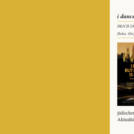
i danc
DE/CH 20
Doku: Ori
jüdische
Aktualitä