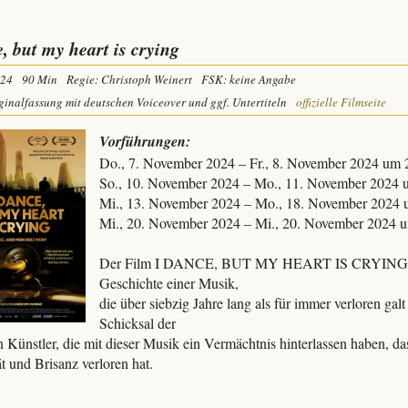
e, but my heart is crying
24
90 Min
Regie: Christoph Weinert
FSK: keine Angabe
ginalfassung mit deutschen Voiceover und ggf. Untertiteln
offizielle Filmseite
Vorführungen:
Do., 7. November 2024 – Fr., 8. November 2024 um 
So., 10. November 2024 – Mo., 11. November 2024 
Mi., 13. November 2024 – Mo., 18. November 2024 
Mi., 20. November 2024 – Mi., 20. November 2024 
Der Film I DANCE, BUT MY HEART IS CRYING erzä
Geschichte einer Musik,
die über siebzig Jahre lang als für immer verloren gal
Schicksal der
n Künstler, die mit dieser Musik ein Vermächtnis hinterlassen haben, das
t und Brisanz verloren hat.