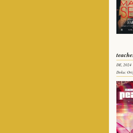
teache
DE, 2024
Doku: Ori