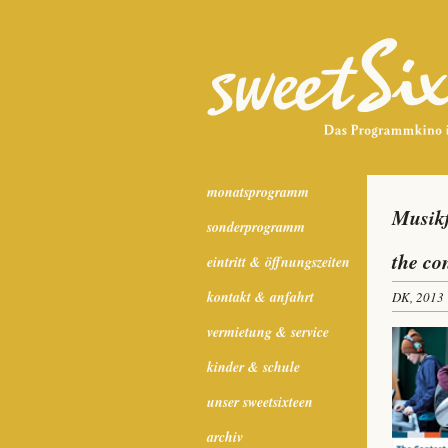
monatsprogramm
Musik
sonderprogramm
the co
eintritt & öffnungszeiten
kontakt & anfahrt
DK, 2013
vermietung & service
kinder & schule
unser sweetsixteen
archiv