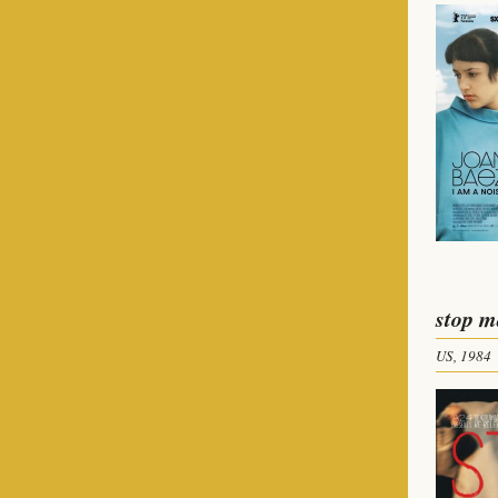
stop m
US, 1984