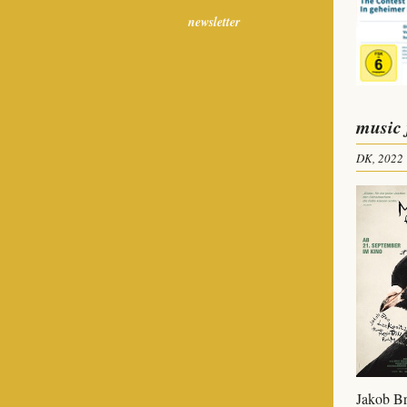
newsletter
music 
DK, 2022
Jakob Br