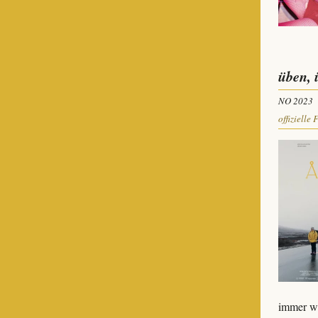
üben, 
NO 2023
offizielle 
immer wi