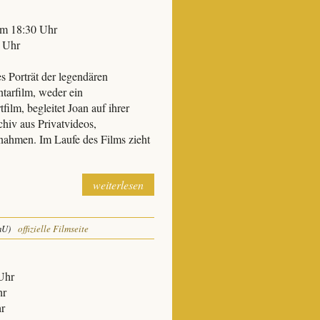
um 18:30 Uhr
0 Uhr
Porträt der legendären
tarfilm, weder ein
film, begleitet Joan auf ihrer
chiv aus Privatvideos,
ahmen. Im Laufe des Films zieht
weiterlesen
mU)
offizielle Filmseite
Uhr
hr
hr