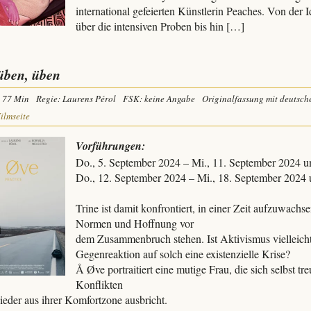
international gefeierten Künstlerin Peaches. Von der
über die intensiven Proben bis hin […]
üben, üben
77 Min
Regie: Laurens Pérol
FSK: keine Angabe
Originalfassung mit deutsch
Filmseite
Vorführungen:
Do., 5. September 2024 – Mi., 11. September 2024 
Do., 12. September 2024 – Mi., 18. September 2024
Trine ist damit konfrontiert, in einer Zeit aufzuwachs
Normen und Hoffnung vor
dem Zusammenbruch stehen. Ist Aktivismus vielleicht
Gegenreaktion auf solch eine existenzielle Krise?
Å Øve portraitiert eine mutige Frau, die sich selbst t
Konflikten
eder aus ihrer Komfortzone ausbricht.