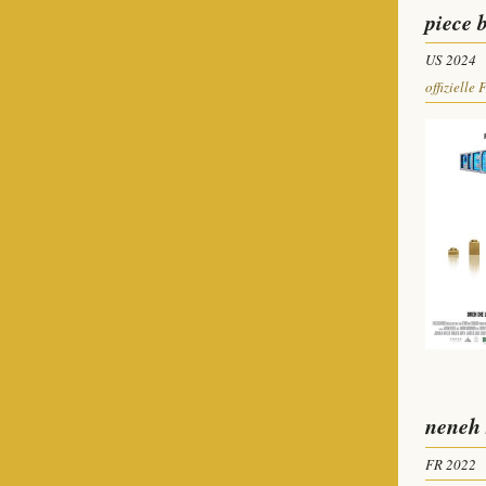
piece 
US 2024
offizielle 
neneh 
FR 2022