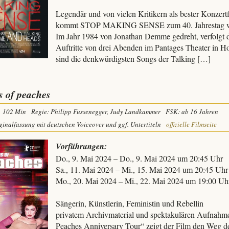
Legendär und von vielen Kritikern als bester Konzertf
kommt STOP MAKING SENSE zum 40. Jahrestag wie
Im Jahr 1984 von Jonathan Demme gedreht, verfolgt de
Auftritte von drei Abenden im Pantages Theater in 
sind die denkwürdigsten Songs der Talking […]
s of peaches
102 Min
Regie: Philipp Fussenegger, Judy Landkammer
FSK: ab 16 Jahren
ginalfassung mit deutschen Voiceover und ggf. Untertiteln
offizielle Filmseite
Vorführungen:
Do., 9. Mai 2024 – Do., 9. Mai 2024 um 20:45 Uhr
Sa., 11. Mai 2024 – Mi., 15. Mai 2024 um 20:45 Uhr
Mo., 20. Mai 2024 – Mi., 22. Mai 2024 um 19:00 Uh
Sängerin, Künstlerin, Feministin und Rebell
privatem Archivmaterial und spektakulären Aufnahme
Peaches Anniversary Tour“ zeigt der Film den Weg de