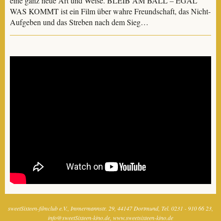
eine ganz neue Art und Weise. BLEIB AM BALL – EGAL
WAS KOMMT ist ein Film über wahre Freundschaft, das Nicht-
Aufgeben und das Streben nach dem Sieg…
sweetSixteen-filmclub e.V.
Immermannstr. 29
44147 Dortmund
Tel. 0231 - 910 66 23
info@sweetSixteen-kino.de
www.sweetsixteen-kino.de