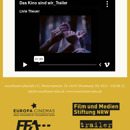
sweetSixteen-filmclub e.V.
Immermannstr. 29
44147 Dortmund
Tel. 0231 - 910 66 23
info@sweetSixteen-kino.de
www.sweetsixteen-kino.de