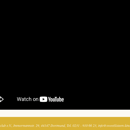
club e.V.
Immermannstr. 29
44147 Dortmund
Tel. 0231 - 910 66 23
info@sweetSixteen-kin