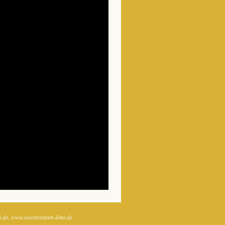
o.de
www.sweetsixteen-kino.de