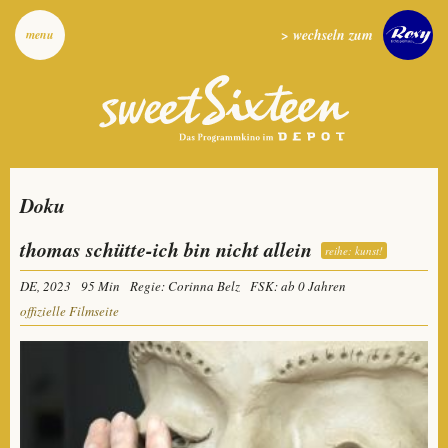
> wechseln zum
menu
Doku
thomas schütte-ich bin nicht allein
reihe: kunst!
DE, 2023
95 Min
Regie: Corinna Belz
FSK: ab 0 Jahren
offizielle Filmseite