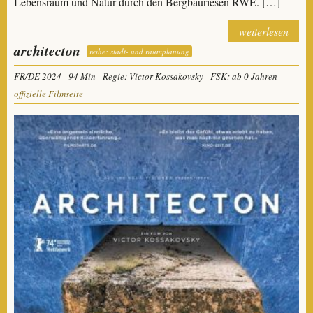
Lebensraum und Natur durch den Bergbauriesen RWE. […]
weiterlesen
architecton
reihe: stadt- und raumplanung
FR/DE 2024
94 Min
Regie: Victor Kossakovsky
FSK: ab 0 Jahren
offizielle Filmseite