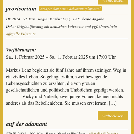
provisorium
stranger than fiction dokumentarfilmfestival
DE 2024
95 Min
Regie: Markus Lenz
FSK: keine Angabe
Doku: Originalfassung mit deutschen Voiceover und ggf. Untertiteln
offizielle Filmseite
Vorführungen:
Sa., 1. Februar 2025 – Sa., 1. Februar 2025 um 17:00 Uhr
Markus Lenz begleitet sie fünf Jahre auf ihrem steinigen Weg in
ein ziviles Leben. So gelingt es ihm, zwei bewegende
Lebensgeschichten zu erzählen, die von großen
gesellschaftlichen und politischen Umbrüchen geprägt werden.
Vicky und Yulieth, zwei junge Frauen, kennen nichts
anderes als das Rebellenleben. Sie müssen erst lernen, […]
weiterlesen
auf der adamant
FR/JP, 2023
109 Min
Regie: Nicolas Philibert
offizielle Filmseite