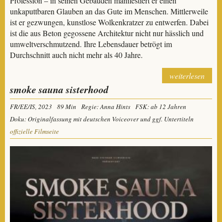
Profession – in seinen Gebäuden manifestiert er einen
unkaputtbaren Glauben an das Gute im Menschen. Mittlerweile
ist er gezwungen, kunstlose Wolkenkratzer zu entwerfen. Dabei
ist die aus Beton gegossene Architektur nicht nur hässlich und
umweltverschmutzend. Ihre Lebensdauer betrögt im
Durchschnitt auch nicht mehr als 40 Jahre.
weiterlesen
smoke sauna sisterhood
FR/EE/IS, 2023
89 Min
Regie: Anna Hints
FSK: ab 12 Jahren
Doku: Originalfassung mit deutschen Voiceover und ggf. Untertiteln
offizielle Filmseite