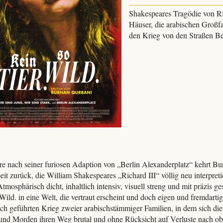
Shakespeares Tragödie von Ri
Häuser, die arabischen Großf
den Krieg von den Straßen Ber
re nach seiner furiosen Adaption von „Berlin Alexanderplatz“ kehrt Bu
eit zurück, die William Shakespeares „Richard III“ völlig neu interpreti
Atmosphärisch dicht, inhaltlich intensiv, visuell streng und mit präzis 
Wild. in eine Welt, die vertraut erscheint und doch eigen und fremdartig 
lich geführten Krieg zweier arabischstämmiger Familien, in dem sich die
 und Morden ihren Weg brutal und ohne Rücksicht auf Verluste nach ob