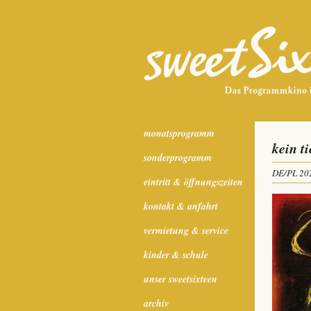
monatsprogramm
kein t
sonderprogramm
DE/PL 20
eintritt & öffnungszeiten
kontakt & anfahrt
vermietung & service
kinder & schule
unser sweetsixteen
archiv