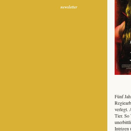
newsletter
Fünf Jah
Regiearb
verlegt. 
Tier. So 
unerbitt
Intrigen