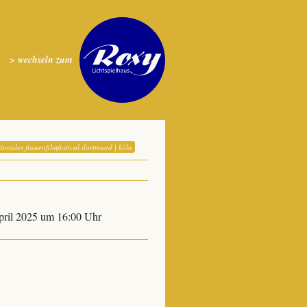
> wechseln zum
tionales frauenfilmfestival dortmund | köln
April 2025 um 16:00 Uhr