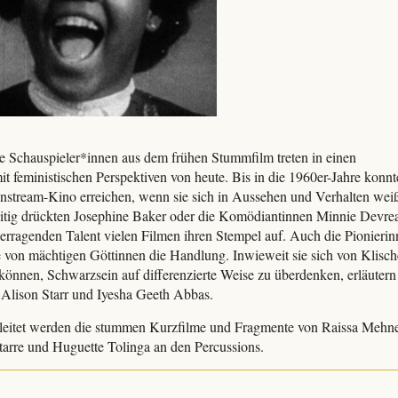
 Schauspieler*innen aus dem frühen Stummfilm treten in einen
it feministischen Perspektiven von heute. Bis in die 1960er-Jahre kon
stream-Kino erreichen, wenn sie sich in Aussehen und Verhalten wei
itig drückten Josephine Baker oder die Komödiantinnen Minnie Devre
erragenden Talent vielen Filmen ihren Stempel auf. Auch die Pionierin
e von mächtigen Göttinnen die Handlung. Inwieweit sie sich von Klisc
können, Schwarzsein auf differenzierte Weise zu überdenken, erläuter
 Alison Starr und Iyesha Geeth Abbas.
leitet werden die stummen Kurzfilme und Fragmente von Raissa Mehne
tarre und Huguette Tolinga an den Percussions.