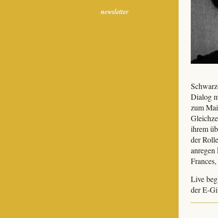
newsletter
Schwarze
Dialog m
zum Main
Gleichze
ihrem üb
der Roll
anregen 
Frances,
Live beg
der E-Gi