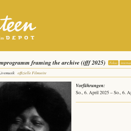
lmprogramm framing the archive (ifff 2025)
Fokus
interna
Livemusik
offizielle Filmseite
Vorführungen:
So., 6. April 2025 – So., 6. 