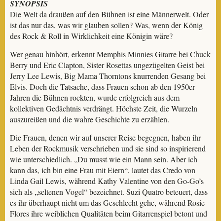
SYNOPSIS
Die Welt da draußen auf den Bühnen ist eine Männerwelt. Oder
ist das nur das, was wir glauben sollen? Was, wenn der König
des Rock & Roll in Wirklichkeit eine Königin wäre?
Wer genau hinhört, erkennt Memphis Minnies Gitarre bei Chuck
Berry und Eric Clapton, Sister Rosettas ungezügelten Geist bei
Jerry Lee Lewis, Big Mama Thorntons knurrenden Gesang bei
Elvis. Doch die Tatsache, dass Frauen schon ab den 1950er
Jahren die Bühnen rockten, wurde erfolgreich aus dem
kollektiven Gedächtnis verdrängt. Höchste Zeit, die Wurzeln
auszureißen und die wahre Geschichte zu erzählen.
Die Frauen, denen wir auf unserer Reise begegnen, haben ihr
Leben der Rockmusik verschrieben und sie sind so inspirierend
wie unterschiedlich. „Du musst wie ein Mann sein. Aber ich
kann das, ich bin eine Frau mit Eiern“, lautet das Credo von
Linda Gail Lewis, während Kathy Valentine von den Go-Go’s
sich als „seltenen Vogel“ bezeichnet. Suzi Quatro beteuert, dass
es ihr überhaupt nicht um das Geschlecht gehe, während Rosie
Flores ihre weiblichen Qualitäten beim Gitarrenspiel betont und