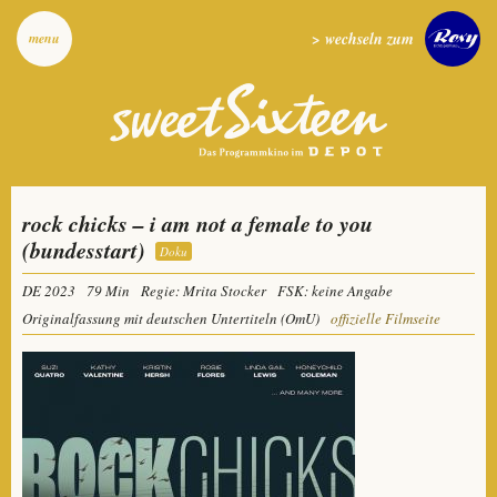
> wechseln zum
menu
rock chicks – i am not a female to you
(bundesstart)
Doku
DE 2023
79 Min
Regie: Mrita Stocker
FSK: keine Angabe
Originalfassung mit deutschen Untertiteln (OmU)
offizielle Filmseite