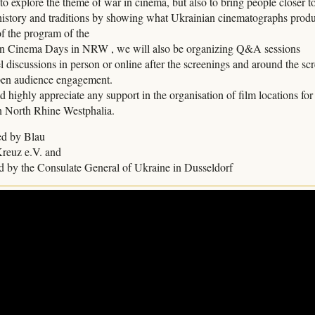
 to explore the theme of war in cinema, but also to bring people closer 
 history and traditions by showing what Ukrainian cinematographs prod
of the program of the
n Cinema Days in NRW , we will also be organizing Q&A sessions
l discussions in person or online after the screenings and around the sc
en audience engagement.
highly appreciate any support in the organisation of film locations for t
in North Rhine Westphalia.
ed by Blau
reuz e.V. and
d by the Consulate General of Ukraine in Dusseldorf