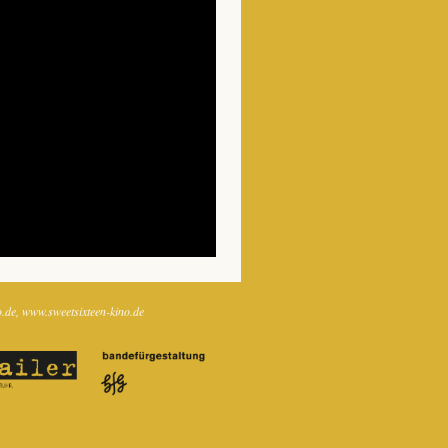
o.de
www.sweetsixteen-kino.de