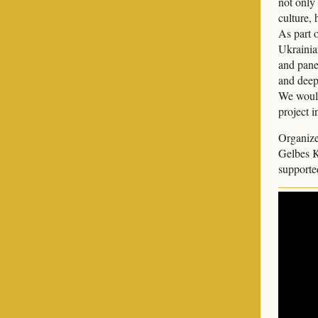
not only
culture,
As part 
Ukrainia
and pane
and deep
We would 
project 
Organiz
Gelbes K
supporte