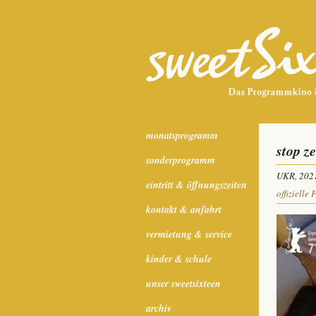
monatsprogramm
stop z
sonderprogramm
UKR, 202
eintritt & öffnungszeiten
offizielle 
kontakt & anfahrt
vermietung & service
kinder & schule
unser sweetsixteen
archiv