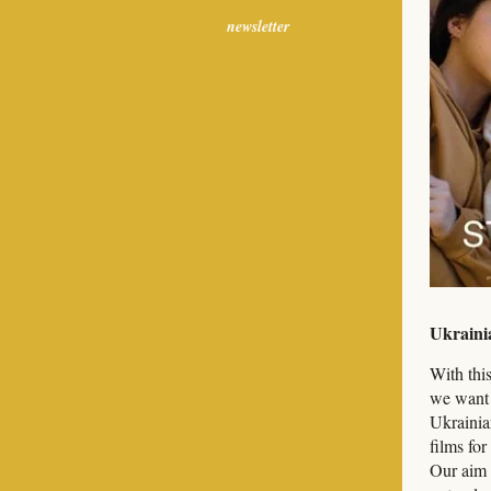
newsletter
Ukraini
With this
we want t
Ukrainian
films fo
Our aim 