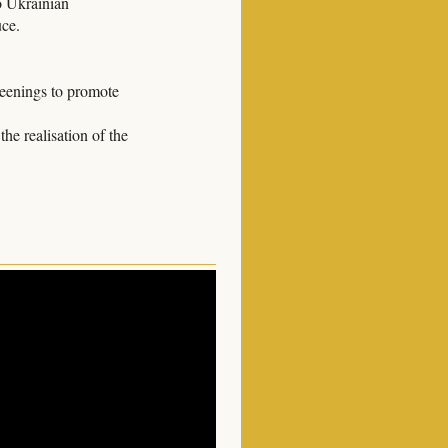
to Ukrainian
uce.
reenings to promote
he realisation of the