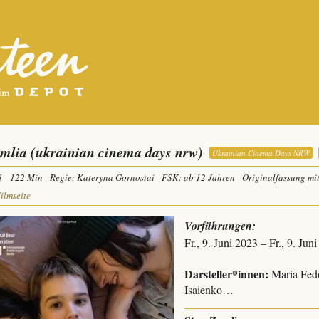
emlia (ukrainian cinema days nrw)
Ukrainian Cinema Days NRW
1
122 Min
Regie: Kateryna Gornostai
FSK: ab 12 Jahren
Originalfassung mi
Filmseite
Vorführungen:
Fr., 9. Juni 2023 – Fr., 9. Ju
Darsteller*innen:
Maria Fed
Isaienko…