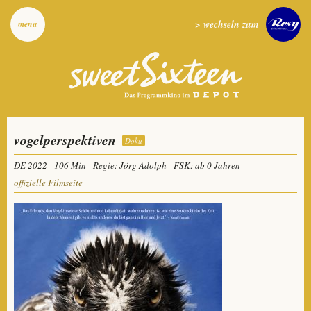
> wechseln zum
menu
vogelperspektiven
Doku
DE 2022
106 Min
Regie: Jörg Adolph
FSK: ab 0 Jahren
offizielle Filmseite