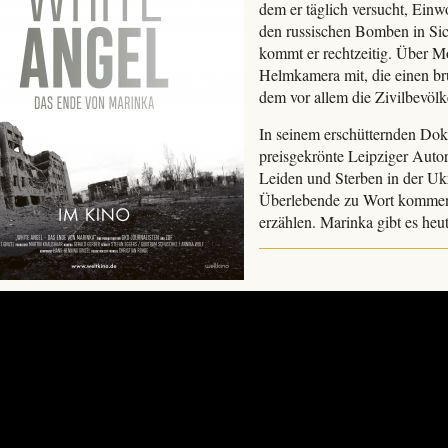
dem er täglich versucht, Einw
den russischen Bomben in Sic
kommt er rechtzeitig. Über Mo
Helmkamera mit, die einen br
dem vor allem die Zivilbevölk
In seinem erschütternden Dok
preisgekrönte Leipziger Autor
Leiden und Sterben in der Ukr
Überlebende zu Wort kommen,
erzählen. Marinka gibt es heu