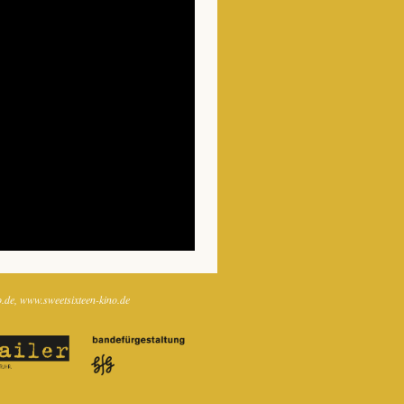
o.de
www.sweetsixteen-kino.de