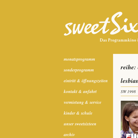
monatsprogramm
reihe:
sonderprogramm
lesbia
eintritt & öffnungszeiten
kontakt & anfahrt
SW 1998
vermietung & service
kinder & schule
unser sweetsixteen
archiv