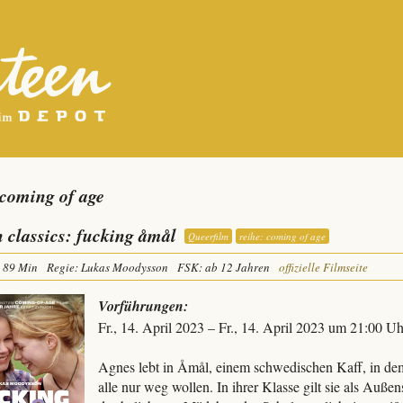
 coming of age
n classics: fucking åmål
Queerfilm
reihe: coming of age
89 Min
Regie: Lukas Moodysson
FSK: ab 12 Jahren
offizielle Filmseite
Vorführungen:
Fr., 14. April 2023 – Fr., 14. April 2023 um 21:00 Uh
Agnes lebt in Åmål, einem schwedischen Kaff, in dem
alle nur weg wollen. In ihrer Klasse gilt sie als Außens