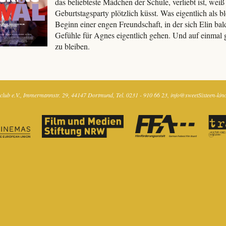
das beliebteste Mädchen der Schule, verliebt ist, weiß
Geburtstagsparty plötzlich küsst. Was eigentlich als 
Beginn einer engen Freundschaft, in der sich Elin bald
Gefühle für Agnes eigentlich gehen. Und auf einmal 
zu bleiben.
club e.V.
Immermannstr. 29
44147 Dortmund
Tel. 0231 - 910 66 23
info@sweetSixteen-kin