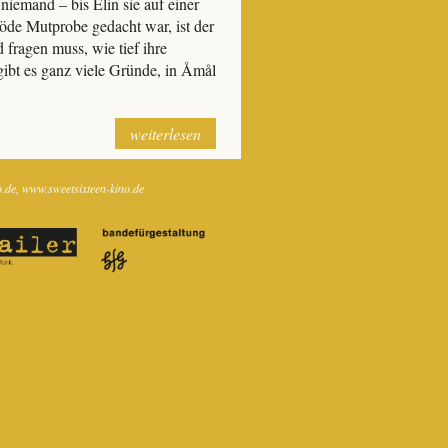
 niemand – bis Elin sie auf einer
blöde Mutprobe gedacht war, ist der
 fragen muss, wie tief ihre
gibt es ganz viele Gründe, in Åmål
weiterlesen
o.de
www.sweetsixteen-kino.de