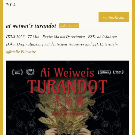
2014
weiterlesen
ai weiwei´s turandot
reihe: kunst!
IT/US 2025
77 Min
Regie: Maxim Derevianko
FSK: ab 0 Jahren
Doku: Originalfassung mit deutschen Voiceover und ggf. Untertiteln
offizielle Filmseite