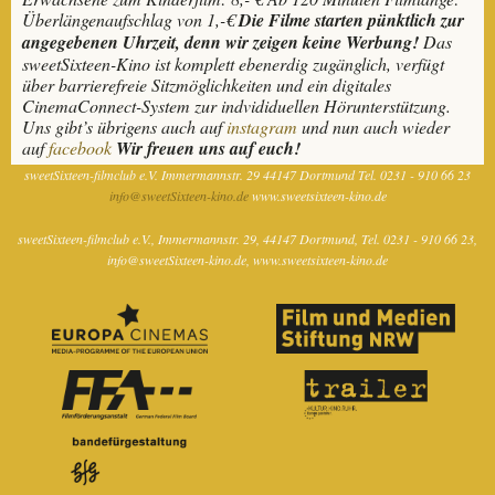
Überlängenaufschlag von 1,-€
Die Filme starten pünktlich zur
angegebenen Uhrzeit, denn wir zeigen keine Werbung!
Das
sweetSixteen-Kino ist komplett ebenerdig zugänglich, verfügt
über barrierefreie Sitzmöglichkeiten und ein digitales
CinemaConnect-System zur indvididuellen Hörunterstützung.
Uns gibt’s übrigens auch auf
instagram
und nun auch wieder
auf
facebook
Wir freuen uns auf euch!
sweetSixteen-filmclub e.V.
Immermannstr. 29
44147 Dortmund
Tel. 0231 - 910 66 23
info@sweetSixteen-kino.de
www.sweetsixteen-kino.de
sweetSixteen-filmclub e.V.
Immermannstr. 29
44147 Dortmund
Tel. 0231 - 910 66 23
info@sweetSixteen-kino.de
www.sweetsixteen-kino.de