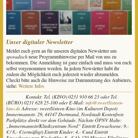
Unser digitaler Newsletter
Meldet euch gern an für unseren digitalen Newsletter um
sporadisch
neue Programmhinweise per Mail von uns zu
bekommen. Die Anmeldung ist ganz einfach und muss von euch
selbst vorgenommen werden. In jedem Newsletter habt ihr
zudem die Möglichkeit euch jederzeit wieder abzumelden.
Checkt bitte auch die Hinweise zur Datennutzung des Anbieters,
siehe:
Weitere Infos
Kontakt: Tel. (KINO) 0231 910 66 23 oder Tel.
(BÜRO) 0231 628 25-100
oder E-Mail:
info@sweetSixteen-
kino.de
Adresse: sweetSixteen-Kino (im Kulturort Depot)
Immermannstr. 29, 44147 Dortmund, Nordstadt
Kostenfreie
Parkplätze direkt vor dem Gebäude.
Nächste ÖPNV Halte:
„Immermannstr/Klinikzentrum Nord“
Eintritt Erwachsene: 9,-
€ / 8,- € (ermäßigt) Eintritt Kinder: 4,- € und Eintritt
Erwachsene zum Kinderfilm: 8,- € Ab 120 Minuten Filmlänge: