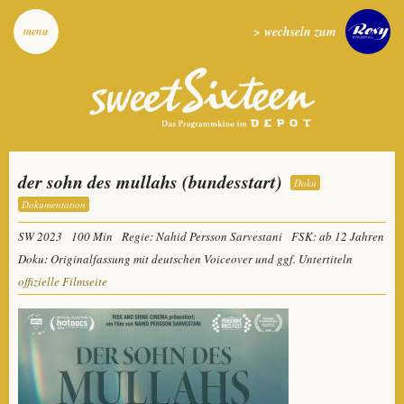
> wechseln zum
menu
der sohn des mullahs (bundesstart)
Doku
Dokumentation
SW 2023
100 Min
Regie: Nahid Persson Sarvestani
FSK: ab 12 Jahren
Doku: Originalfassung mit deutschen Voiceover und ggf. Untertiteln
offizielle Filmseite