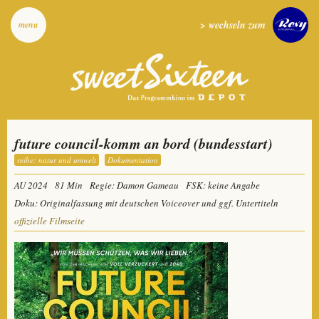
> wechseln zum
menu
future council-komm an bord (bundesstart)
reihe: natur und umwelt
Dokumentation
AU 2024
81 Min
Regie: Damon Gameau
FSK: keine Angabe
Doku: Originalfassung mit deutschen Voiceover und ggf. Untertiteln
offizielle Filmseite