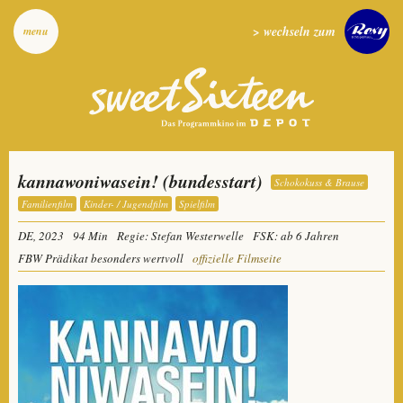
> wechseln zum
menu
kannawoniwasein! (bundesstart)
Schokokuss & Brause
Familienfilm
Kinder- / Jugendfilm
Spielfilm
DE, 2023
94 Min
Regie: Stefan Westerwelle
FSK: ab 6 Jahren
FBW Prädikat besonders wertvoll
offizielle Filmseite