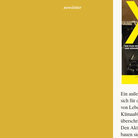
newsletter
Ein auße
sich für
von Lebe
Klimaabk
überschr
Den Akti
bauen si