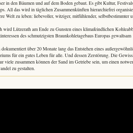
er in den Bäumen und auf dem Boden gebaut. Es gibt Kultur, Festival
s. All das wird in täglichen Zusammenkünften hierarchiefrei organisie
re Welt zu leben: liebevoller, witziger, mitfühlender, selbstbestimmter 
.
 wird Lützerath am Ende zu Gunsten eines klimafeindlichen Kohleabb
itinteressen des schmutzigsten Braunkohletagebaus Europas gewaltsam
 dokumentiert über 20 Monate lang das Entstehen eines außergewöhnl
riums für ein gutes Leben für alle. Und dessen Zerstörung. Die Gewiss
Nur viele zusammen können der Sand im Getriebe sein, um einen notwe
ndel zu gestalten.