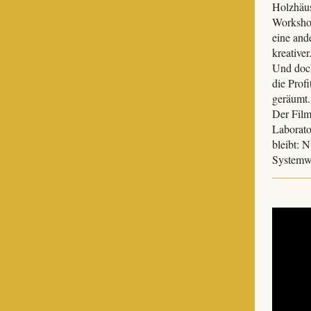
Holzhäus
Workshop
eine ande
kreativer
Und doch
die Prof
geräumt.
Der Film
Laborato
bleibt: 
Systemwa