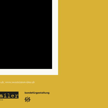
o.de
www.sweetsixteen-kino.de