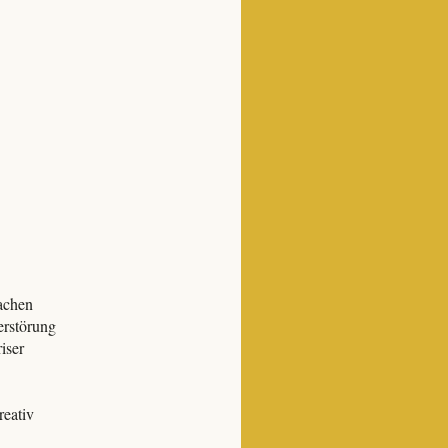
achen
erstörung
iser
eativ