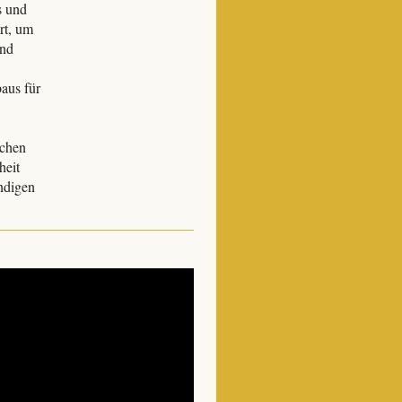
s und
rt, um
und
aus für
ichen
heit
ndigen