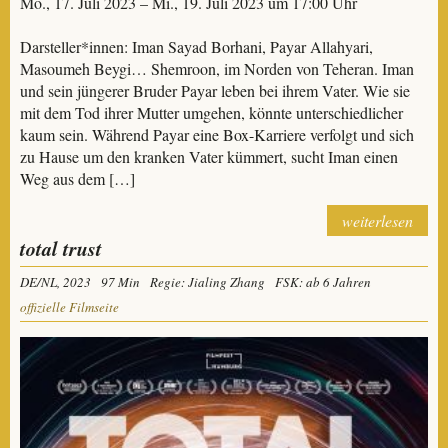
Mo., 17. Juli 2023 – Mi., 19. Juli 2023 um 17:00 Uhr
Darsteller*innen: Iman Sayad Borhani, Payar Allahyari,
Masoumeh Beygi… Shemroon, im Norden von Teheran. Iman
und sein jüngerer Bruder Payar leben bei ihrem Vater. Wie sie
mit dem Tod ihrer Mutter umgehen, könnte unterschiedlicher
kaum sein. Während Payar eine Box-Karriere verfolgt und sich
zu Hause um den kranken Vater kümmert, sucht Iman einen
Weg aus dem […]
weiterlesen
total trust
DE/NL, 2023
97 Min
Regie: Jialing Zhang
FSK: ab 6 Jahren
offizielle Filmseite